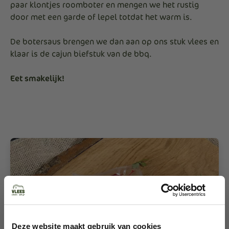
paar klontjes roomboter en mengen we het rustig
door met een garde of lepel totdat het warm is.
De botersaus brengen we dan aan op ons stuk vlees en
klaar is de cajun biefstuk van de bbq.
Eet smakelijk!
Deze website maakt gebruik van cookies