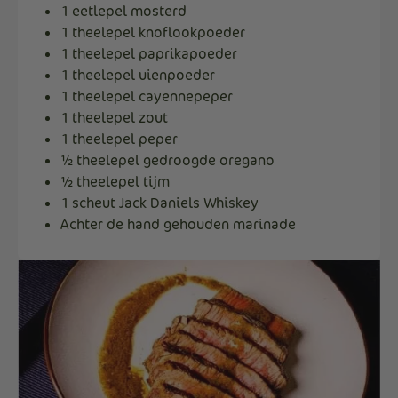
1 eetlepel mosterd
1 theelepel knoflookpoeder
1 theelepel paprikapoeder
1 theelepel uienpoeder
1 theelepel cayennepeper
1 theelepel zout
1 theelepel peper
½ theelepel gedroogde oregano
½ theelepel tijm
1 scheut Jack Daniels Whiskey
Achter de hand gehouden marinade