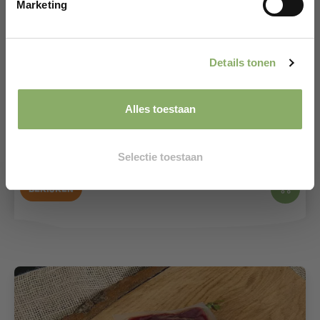
Marketing
CLAIM KORTINGSCODE*
*Alleen voor nieuwe klanten
Details tonen
RUND
STEAK
Alles toestaan
Tournedos- 2 stuks van 165 gram
25,95
Selectie toestaan
Bekijken