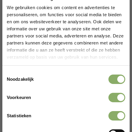
We gebruiken cookies om content en advertenties te
personaliseren, om functies voor social media te bieden
en om ons websiteverkeer te analyseren. Ook delen we
informatie over uw gebruik van onze site met onze
RUND
STEAK
partners voor social media, adverteren en analyse. Deze
Biefstuk Grasgevoerd – 350 Gram
partners kunnen deze gegevens combineren met andere
14,95
informatie die u aan ze heeft verstrekt of die ze hebben
verzameld op basis van uw gebruik van hun services.
Bekijken
Toestemmingsselectie
Noodzakelijk
Voorkeuren
Gefeliciteerd!
Statistieken
Er wacht een kortingscode op je.