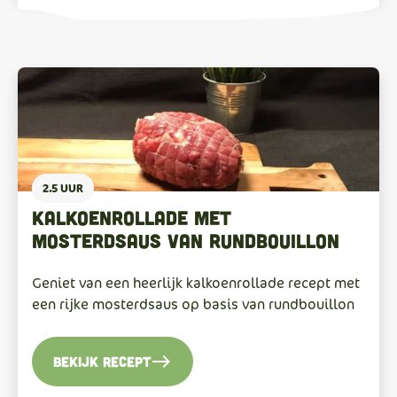
2.5 UUR
Kalkoenrollade met
mosterdsaus van rundbouillon
Geniet van een heerlijk kalkoenrollade recept met
een rijke mosterdsaus op basis van rundbouillon
east
Bekijk recept