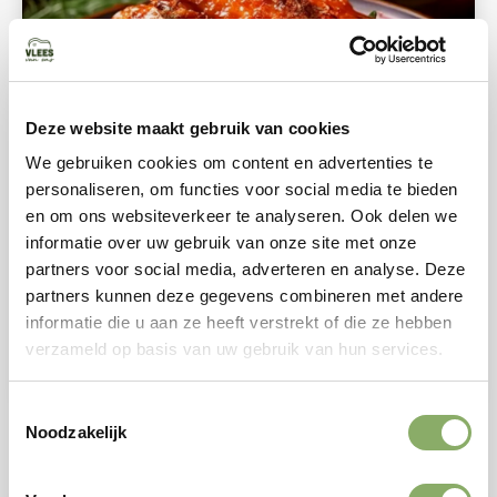
60 MINUTEN
Deze website maakt gebruik van cookies
Een heerlijk maar simpel recept
voor kalkoen vleugels
We gebruiken cookies om content en advertenties te
personaliseren, om functies voor social media te bieden
en om ons websiteverkeer te analyseren. Ook delen we
Kalkoen vleugels zijn een echte smaakbom, omdat
informatie over uw gebruik van onze site met onze
deze afkomstig zijn van de sjroete farm. Stevig,
partners voor social media, adverteren en analyse. Deze
sap
partners kunnen deze gegevens combineren met andere
informatie die u aan ze heeft verstrekt of die ze hebben
east
Bekijk recept
verzameld op basis van uw gebruik van hun services.
Toestemmingsselectie
Noodzakelijk