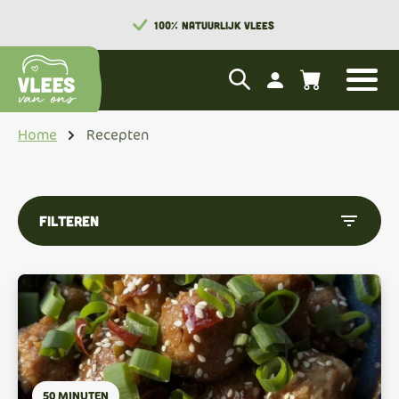
100% NATUURLIJK VLEES
Home
Recepten
filter_list
Filteren
50 MINUTEN