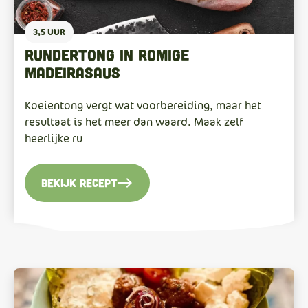
3,5 UUR
Rundertong in romige
madeirasaus
Koeientong vergt wat voorbereiding, maar het
resultaat is het meer dan waard. Maak zelf
heerlijke ru
east
Bekijk recept