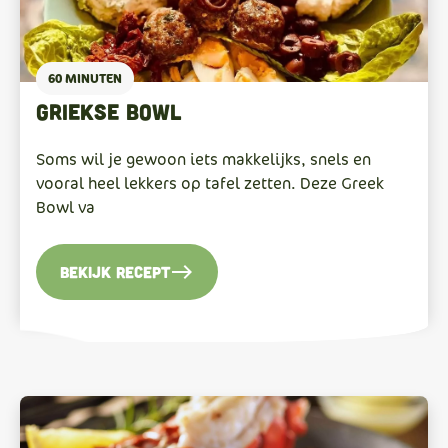
60 MINUTEN
griekse bowl
Soms wil je gewoon iets makkelijks, snels en
vooral heel lekkers op tafel zetten. Deze Greek
Bowl va
east
Bekijk recept