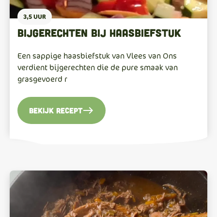
3,5 UUR
Bijgerechten bij haasbiefstuk
Een sappige haasbiefstuk van Vlees van Ons
verdient bijgerechten die de pure smaak van
grasgevoerd r
east
Bekijk recept