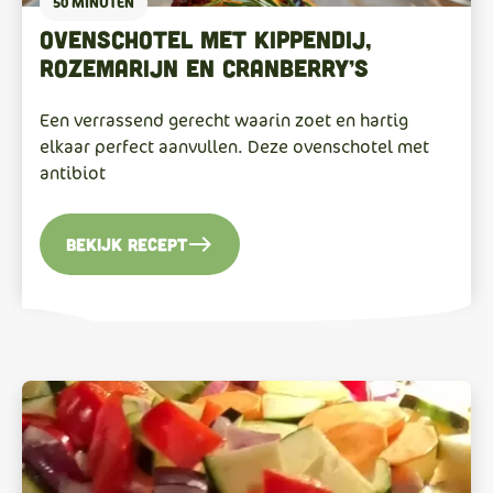
50 MINUTEN
Ovenschotel met kippendij,
rozemarijn en cranberry’s
Een verrassend gerecht waarin zoet en hartig
elkaar perfect aanvullen. Deze ovenschotel met
antibiot
east
Bekijk recept