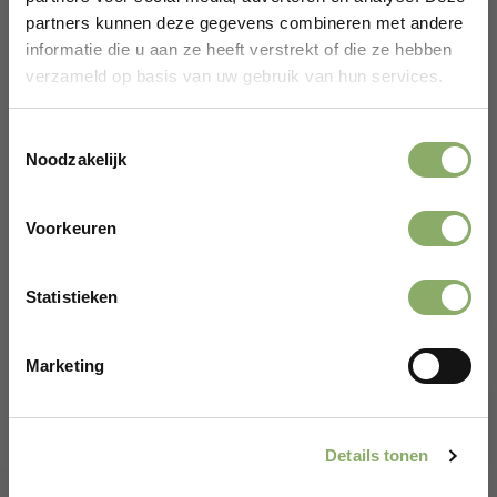
partners kunnen deze gegevens combineren met andere
informatie die u aan ze heeft verstrekt of die ze hebben
verzameld op basis van uw gebruik van hun services.
Toestemmingsselectie
KALKOEN
ORGAAN
Noodzakelijk
Kalkoennek – 1 kilo
6,95
Voorkeuren
Gefeliciteerd!
Bekijken
Statistieken
Er wacht een kortingscode op je.
Marketing
CLAIM KORTINGSCODE*
*Alleen voor nieuwe klanten
Details tonen