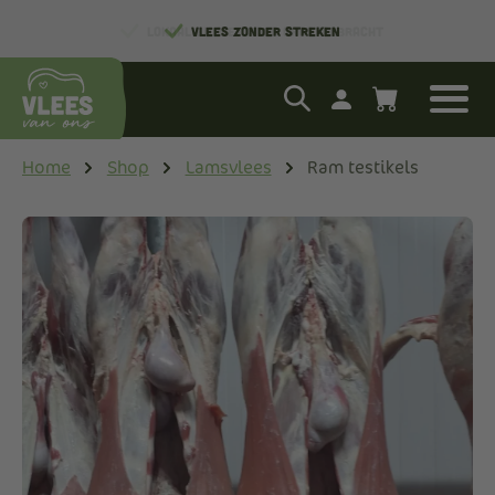
LOKAAL EN MET ZORG GROOTGEBRACHT
Home
Shop
Lamsvlees
Ram testikels