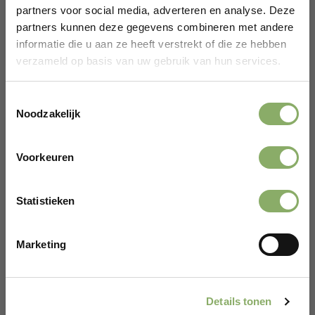
19,50
partners voor social media, adverteren en analyse. Deze
partners kunnen deze gegevens combineren met andere
Bekijken
informatie die u aan ze heeft verstrekt of die ze hebben
verzameld op basis van uw gebruik van hun services.
Toestemmingsselectie
Noodzakelijk
Voorkeuren
Gefeliciteerd!
Statistieken
Er wacht een kortingscode op je.
Marketing
CLAIM KORTINGSCODE*
*Alleen voor nieuwe klanten
LAM
STOOF
Details tonen