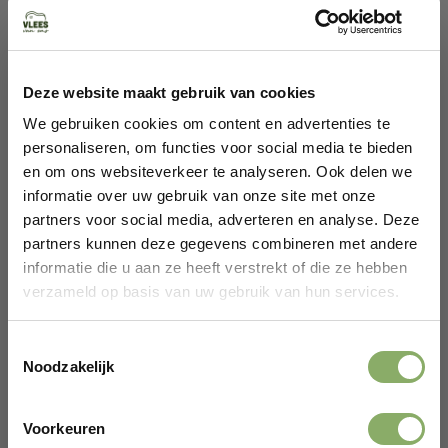
Wil je genieten van heerlijk, duurzaam en
diervriendelijk vlees? Bestel dan eenvoudig online je
Deze website maakt gebruik van cookies
Akkervarkens gehakt via onze website. Ontdek het
uitgebreide assortiment en proef het verschil! Voor
We gebruiken cookies om content en advertenties te
meer informatie over het bestelproces kun je terecht
personaliseren, om functies voor social media te bieden
op onze
klantenservicepagina
.
en om ons websiteverkeer te analyseren. Ook delen we
informatie over uw gebruik van onze site met onze
Conclusie
partners voor social media, adverteren en analyse. Deze
partners kunnen deze gegevens combineren met andere
Akkervarkens gehakt is niet alleen een heerlijke keuze,
informatie die u aan ze heeft verstrekt of die ze hebben
maar ook een bewuste keuze. Het vlees is afkomstig
verzameld op basis van uw gebruik van hun services.
van dieren die op een natuurlijke manier zijn
grootgebracht, zonder antibiotica en met respect voor
Toestemmingsselectie
de omgeving. Kies voor Akkervarkens gehakt en proef
Noodzakelijk
de rijke smaak van eerlijk, duurzaam vlees.
Voorkeuren