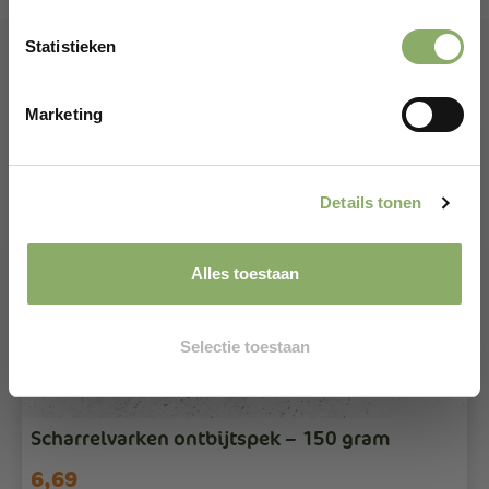
Gefeliciteerd!
Statistieken
Er wacht een kortingscode op je.
Gerelateerde producten
Marketing
CLAIM KORTINGSCODE*
*Alleen voor nieuwe klanten
Details tonen
Alles toestaan
Selectie toestaan
Scharrelvarken ontbijtspek – 150 gram
6,69