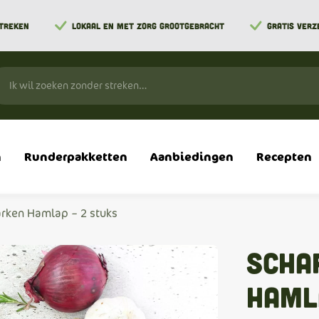
STREKEN
LOKAAL EN MET ZORG GROOTGEBRACHT
GRATIS VERZ
n
Runderpakketten
Aanbiedingen
Recepten
arken Hamlap – 2 stuks
Scha
Haml