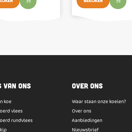
kijken
Bekijken
s van ons
Over ons
n koe
Waar staan onze koeien?
oerd vlees
Over ons
oerd rundvlees
Aanbiedingen
lkip
Nieuwsbrief