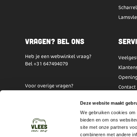
Scharre
Lamsvle
Vragen? Bel ons
Serv
Heb je een webwinkel vraag?
Veelges
Bel
+31 647494079
Klanten
Opening
Voor overige vragen?
Contact
Bel
+31 647494079
Privacy 
Deze website maakt gebru
We gebruiken cookies om c
bieden en om ons websitev
Algeme
site met onze partners vo
combineren met andere inf