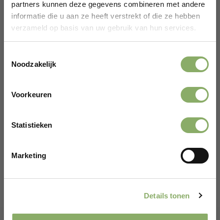
partners kunnen deze gegevens combineren met andere
informatie die u aan ze heeft verstrekt of die ze hebben
verzameld op basis van uw gebruik van hun services.
Toestemmingsselectie
Noodzakelijk
KALKOEN
Voorkeuren
kalkoenkarkassen
Gefeliciteerd!
4,49
Statistieken
Er wacht een kortingscode op je.
Bekijken
Marketing
CLAIM KORTINGSCODE*
*Alleen voor nieuwe klanten
Details tonen