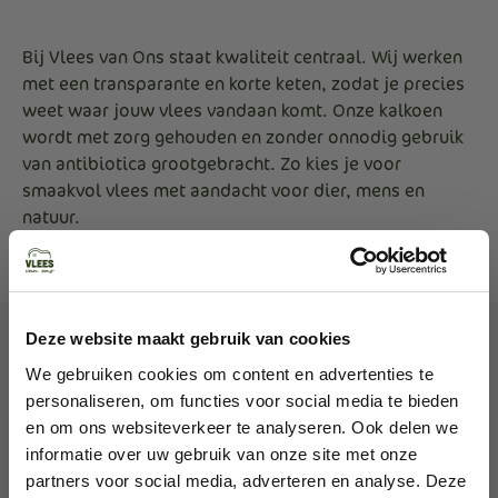
Bij Vlees van Ons staat kwaliteit centraal. Wij werken
met een transparante en korte keten, zodat je precies
weet waar jouw vlees vandaan komt. Onze kalkoen
wordt met zorg gehouden en zonder onnodig gebruik
van antibiotica grootgebracht. Zo kies je voor
smaakvol vlees met aandacht voor dier, mens en
natuur.
Deze website maakt gebruik van cookies
Gerelateerde producten
We gebruiken cookies om content en advertenties te
personaliseren, om functies voor social media te bieden
en om ons websiteverkeer te analyseren. Ook delen we
informatie over uw gebruik van onze site met onze
partners voor social media, adverteren en analyse. Deze