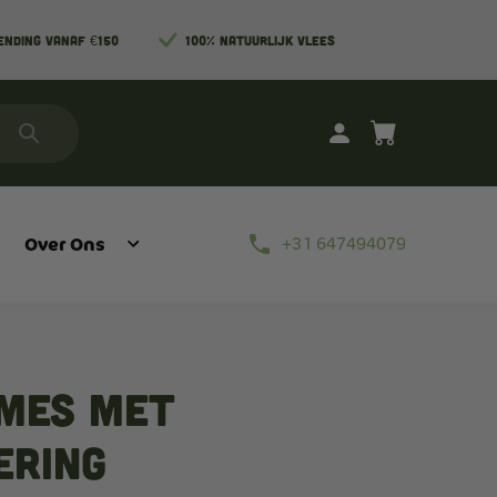
ENDING VANAF €150
100% NATUURLIJK VLEES
phone
Over Ons
+31 647494079
Blog
Vlees Zonder Streken
mes met
Delen Van De Koe
ering
Delen Van Het Varken