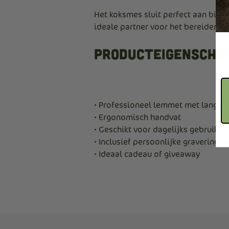
Het koksmes sluit perfect aan bij d
ideale partner voor het bereiden v
Producteigenscha
• Professioneel lemmet met lange 
• Ergonomisch handvat
• Geschikt voor dagelijks gebruik
• Inclusief persoonlijke gravering m
• Ideaal cadeau of giveaway