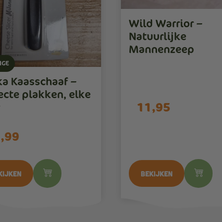
Wild Warrior –
Natuurlijke
Mannenzeep
IGE
a Kaasschaaf –
ecte plakken, elke
11,95
,99
kijken
Bekijken