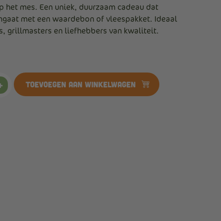
p het mes. Een uniek, duurzaam cadeau dat
ngaat met een waardebon of vleespakket. Ideaal
s, grillmasters en liefhebbers van kwaliteit.
s
Toevoegen aan winkelwagen
+
ng