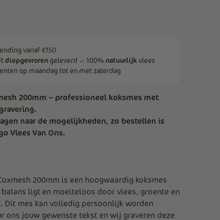
Delen Van De Kip
Delen Van De Kalkoen
ending vanaf
€150
dt
diepgevroren
geleverd
100%
natuurlijk
vlees
nten op maandag tot en met zaterdag
Grasgevoerd Vlees
mesh 200mm – professioneel koksmes met
Hereford Runderen
gravering.
ragen naar de mogelijkheden, zo bestellen is
Waar Staan Onze Koeien?
ogo Vlees Van Ons.
Veelgestelde Vragen
 Coxmesh 200mm is een hoogwaardig koksmes
n balans ligt en moeiteloos door vlees, groente en
t. Dit mes kan volledig persoonlijk worden
r ons jouw gewenste tekst en wij graveren deze