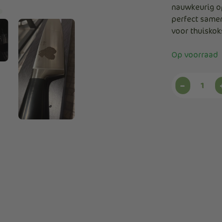
nauwkeurig o
perfect same
voor thuiskok
Op voorraad
koksme
-
met
Graveri
aantal