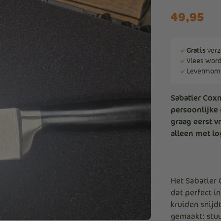
49,95
Gratis
verz
Vlees wor
Levermome
Sabatier Cox
persoonlijke 
graag eerst v
alleen met l
Het Sabatier
dat perfect i
kruiden snijd
gemaakt: stuu