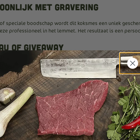
oonlijk met gravering
f speciale boodschap wordt dit koksmes een uniek geschen
eze professioneel in het lemmet. Het resultaat is een persoo
au of giveaway
l voor:
n waardebon
 of natuurvlees van Vlees van Ons geef je een compleet en 
iteit