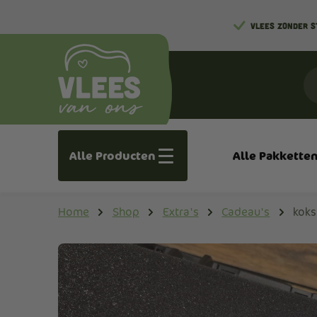
VLEES ZONDER 
Alle Producten
Alle Pakkette
Home
Shop
Extra's
Cadeau's
koks