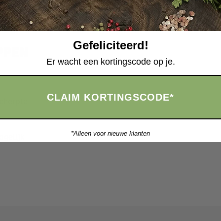
e waarden van Vlees van Ons: kwaliteit, vakmanschap en resp
an grasgevoerd rundvlees, stoofvlees, ribeye of kalkoen van 
Gefeliciteerd!
ppen
Er wacht een kortingscode op je.
CLAIM KORTINGSCODE*
scherpte
*Alleen voor nieuwe klanten
ogelijk