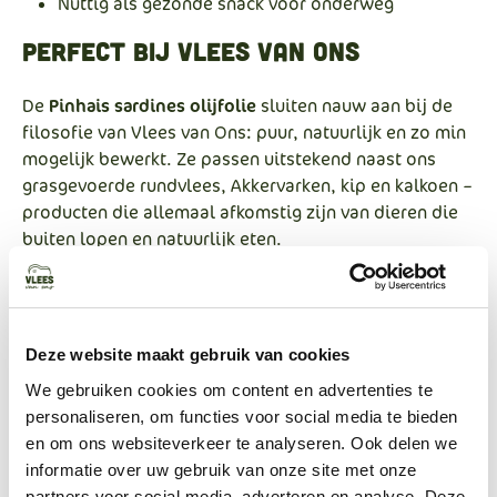
Nuttig als gezonde snack voor onderweg
Perfect bij Vlees van Ons
De
Pinhais sardines olijfolie
sluiten nauw aan bij de
filosofie van Vlees van Ons: puur, natuurlijk en zo min
mogelijk bewerkt. Ze passen uitstekend naast ons
grasgevoerde rundvlees, Akkervarken, kip en kalkoen –
producten die allemaal afkomstig zijn van dieren die
buiten lopen en natuurlijk eten.
Bestellen
Kies jouw favoriete variant en bestel ze eenvoudig
Deze website maakt gebruik van cookies
mee met andere producten uit ons assortiment. De
We gebruiken cookies om content en advertenties te
actuele prijs, inhoud per blik en specifieke
personaliseren, om functies voor social media te bieden
herkomstinformatie staan vermeld op de
en om ons websiteverkeer te analyseren. Ook delen we
productpagina. Ongeopende blikken zijn lang
informatie over uw gebruik van onze site met onze
houdbaar buiten de koelkast.
partners voor social media, adverteren en analyse. Deze