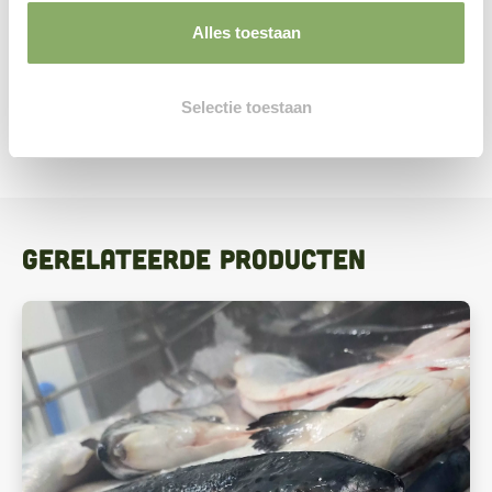
pure toevoeging naast jouw grasgevoerde vlees van
grasgevoerd rundvlees van
Vlees van Ons
. Eenvoudige
Alles toestaan
ingrediënten, hoge voedingswaarde en een smaak die
volledig tot zijn recht komt dankzij het traditionele
Selectie toestaan
handwerk.
Gerelateerde producten