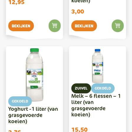
koeien)
12,95
3,00
Bekijken
Bekijken
ZUIVEL
GEKOELD
Melk – 6 flessen – 1
GEKOELD
liter (van
grasgevoerde
Yoghurt -1 liter (van
koeien)
grasgevoerde
koeien)
15,50