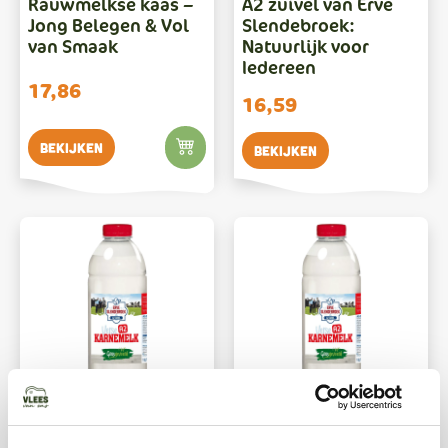
Rauwmelkse kaas –
A2 zuivel van Erve
Jong Belegen & Vol
Slendebroek:
van Smaak
Natuurlijk voor
Iedereen
17,86
16,59
Bekijken
Bekijken
ZUIVEL
GEKOELD
ZUIVEL
GEKOELD
Karnemelk – 1 liter
Karnemelk – 6