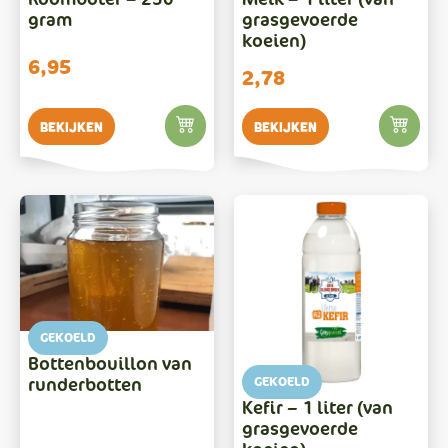
gram
grasgevoerde
koeien)
6,95
2,78
Bekijken
Bekijken
GEKOELD
Bottenbouillon van
runderbotten
GEKOELD
Kefir – 1 liter (van
grasgevoerde