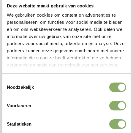
(van grasgevoerde
flessen – 1 liter (van
Deze website maakt gebruik van cookies
koeien)
grasgevoerde
koeien)
We gebruiken cookies om content en advertenties te
2,78
personaliseren, om functies voor social media te bieden
15,50
en om ons websiteverkeer te analyseren. Ook delen we
informatie over uw gebruik van onze site met onze
Bekijken
Bekijken
partners voor social media, adverteren en analyse. Deze
partners kunnen deze gegevens combineren met andere
informatie die u aan ze heeft verstrekt of die ze hebben
verzameld op basis van uw gebruik van hun services.
VLEES ZONDER STREKEN
LOKAAL EN MET ZORG GROOTGEBRACHT
Toestemmingsselectie
GRATIS VERZENDING VANAF €150
Noodzakelijk
100% NATUURLIJK VLEES
Voorkeuren
Statistieken