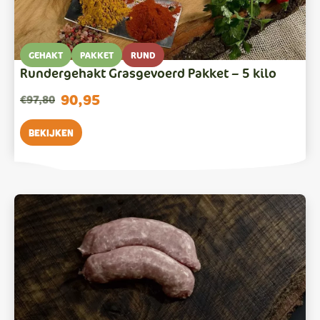
GEHAKT
PAKKET
RUND
Rundergehakt Grasgevoerd Pakket – 5 kilo
90,95
€
97,80
Oorspronkelijke
Huidige
prijs
prijs
Bekijken
was:
is:
€97,80.
€90,95.