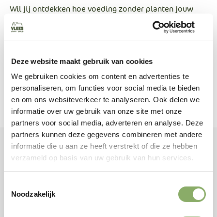
Wil jij ontdekken hoe voeding zonder planten jouw
leven kan veranderen? Bestel dan vandaag nog het
No-
Plant GAPS vleespakket
en zet de eerste stap naar hormonale rust en nieuwe
energie.
Deze website maakt gebruik van cookies
Bekijk ook onze
andere vleespakketten
voor variatie
We gebruiken cookies om content en advertenties te
of combineer met bottenbouillon voor extra
personaliseren, om functies voor social media te bieden
ondersteuning.
en om ons websiteverkeer te analyseren. Ook delen we
informatie over uw gebruik van onze site met onze
partners voor social media, adverteren en analyse. Deze
partners kunnen deze gegevens combineren met andere
informatie die u aan ze heeft verstrekt of die ze hebben
Gerelateerde producten
verzameld op basis van uw gebruik van hun services.
Toestemmingsselectie
Noodzakelijk