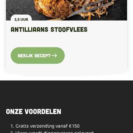
3,5 UUR
Antilliaans stoofvlees
east
Bekijk recept
Onze voordelen
Gratis verzending vanaf €150