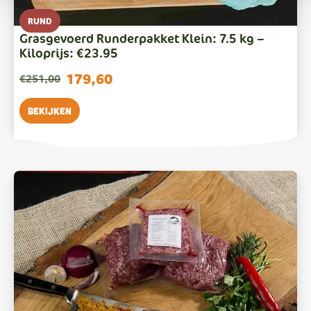
RUND
Grasgevoerd Runderpakket Klein: 7.5 kg –
Kiloprijs: €23.95
179,60
€
251,00
Oorspronkelijke
Huidige
prijs
prijs
Bekijken
was:
is:
€251,00.
€179,60.