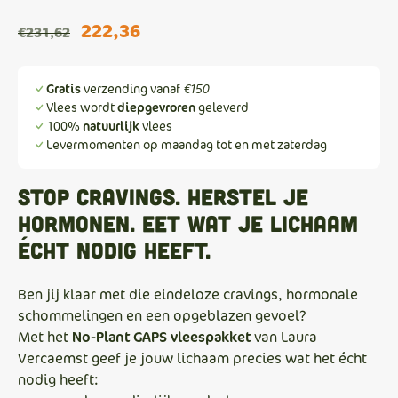
Oorspronkelijke
Huidige
222,36
€
231,62
prijs
prijs
was:
is:
Gratis
verzending vanaf
€150
€231,62.
€222,36.
Vlees wordt
diepgevroren
geleverd
100%
natuurlijk
vlees
Levermomenten op maandag tot en met zaterdag
Stop cravings. Herstel je
hormonen. Eet wat je lichaam
écht nodig heeft.
Ben jij klaar met die eindeloze cravings, hormonale
schommelingen en een opgeblazen gevoel?
Met het
No-Plant GAPS vleespakket
van Laura
Vercaemst geef je jouw lichaam precies wat het écht
nodig heeft: