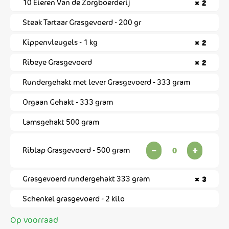
10 Eieren Van de Zorgboerderij
× 2
Steak Tartaar Grasgevoerd - 200 gr
Kippenvleugels - 1 kg
× 2
Ribeye Grasgevoerd
× 2
Rundergehakt met lever Grasgevoerd - 333 gram
Orgaan Gehakt - 333 gram
Lamsgehakt 500 gram
Riblap
Riblap Grasgevoerd - 500 gram
-
+
Grasgevoerd
-
500
gram
Grasgevoerd rundergehakt 333 gram
× 3
aantal
Schenkel grasgevoerd - 2 kilo
Op voorraad