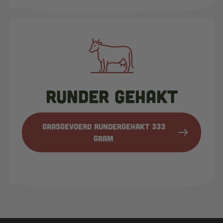
Runder gehakt
Grasgevoerd rundergehakt 333
east
gram