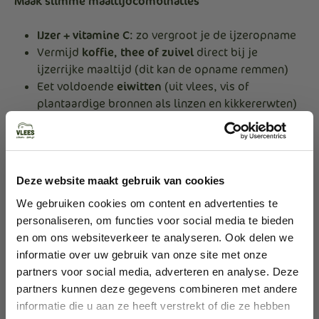
Maak slimme maaltijdcombinaties
IJzer + vitamine C
: zo vergroot je de ijzeropname
Vermijd
koffie, thee of zuivel
direct bij je
ijzerrijke maaltijd (dit kan de opname remmen)
Eet voldoende
eiwitten
(uit vlees, vis of
plantaardige bronnen als linzen en kikkererwten)
Zorg voor balans tussen gezondheid en ethiek
Wil je (weer) wat dierlijke producten opnemen
Deze website maakt gebruik van cookies
vanwege vermoeidheidsklachten, maar heb je
ethische bezwaren? Kies dan bewust voor
We gebruiken cookies om content en advertenties te
grasgevoerd en lokaal vlees. Dat is vaak
personaliseren, om functies voor social media te bieden
diervriendelijker en ook rijker aan voedingsstoffen.
en om ons websiteverkeer te analyseren. Ook delen we
informatie over uw gebruik van onze site met onze
Vraag hulp waar nodig
partners voor social media, adverteren en analyse. Deze
partners kunnen deze gegevens combineren met andere
Diëtist
: kan met je meedenken over een
informatie die u aan ze heeft verstrekt of die ze hebben