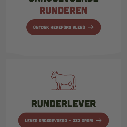
runderen
east
Ontdek hereford vlees
Runderlever
east
Lever Grasgevoerd – 333 gram