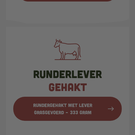
Runderlever
gehakt
Rundergehakt met lever
east
Grasgevoerd – 333 gram