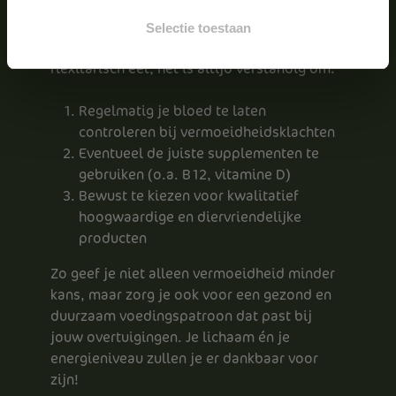
energie helpen ondersteunen.
Selectie toestaan
Of je nu volledig plantaardig, vegetarisch of
flexitarisch eet, het is altijd verstandig om:
Regelmatig je bloed te laten
controleren bij vermoeidheidsklachten
Eventueel de juiste supplementen te
gebruiken (o.a. B12, vitamine D)
Bewust te kiezen voor kwalitatief
hoogwaardige en diervriendelijke
producten
Zo geef je niet alleen vermoeidheid minder
kans, maar zorg je ook voor een gezond en
duurzaam voedingspatroon dat past bij
jouw overtuigingen. Je lichaam én je
energieniveau zullen je er dankbaar voor
zijn!