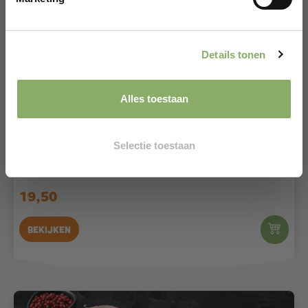
CLAIM KORTINGSCODE*
*Alleen voor nieuwe klanten
Details tonen
Alles toestaan
Selectie toestaan
RUND
STEAK
Ribeye Grasgevoerd
19,50
Bekijken