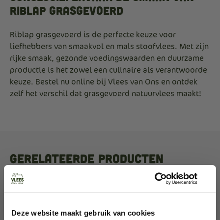
Riblap Grasgevoerd
Riblap grasgevoerd is de perfecte keuze voor
liefhebbers van smaakvol en mals stoofvlees. Met zijn
rijke smaak, gezonde voedingswaarden en duurzame
productie is het zowel een culinaire als verantwoorde
keuze. Bestel nu online bij Vlees van Ons en ontdek
zelf het verschil dat grasgevoerd natuurvlees maakt!
Gerelateerde producten
Deze website maakt gebruik van cookies