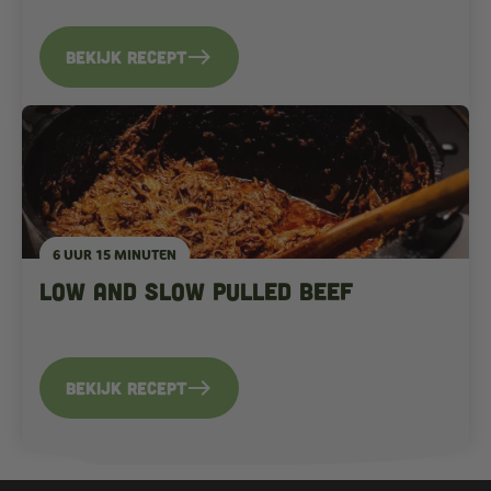
east
Bekijk recept
6 UUR 15 MINUTEN
Low and slow pulled beef
east
Bekijk recept