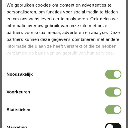
We gebruiken cookies om content en advertenties te
personaliseren, om functies voor social media te bieden
en om ons websiteverkeer te analyseren. Ook delen we
informatie over uw gebruik van onze site met onze
partners voor social media, adverteren en analyse. Deze
partners kunnen deze gegevens combineren met andere
informatie die u aan ze heeft verstrekt of die ze hebben
verzameld op basis van uw gebruik van hun services.
RUND
STEAK
Biefstuk Grasgevoerd – 350 Gram
Toestemmingsselectie
14,95
Noodzakelijk
Bekijken
Voorkeuren
Gefeliciteerd!
Statistieken
Er wacht een kortingscode op je.
Marketing