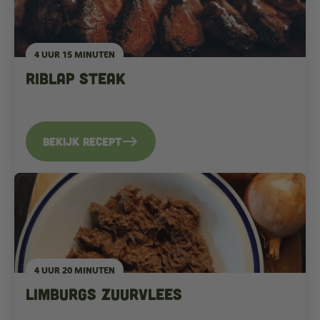
4 UUR 15 MINUTEN
Riblap steak
east
Bekijk recept
4 UUR 20 MINUTEN
Limburgs zuurvlees