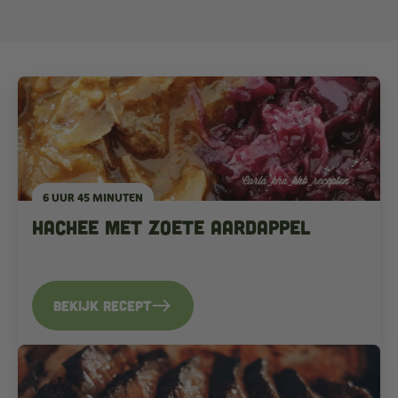
6 UUR 45 MINUTEN
Hachee met zoete aardappel
east
Bekijk recept