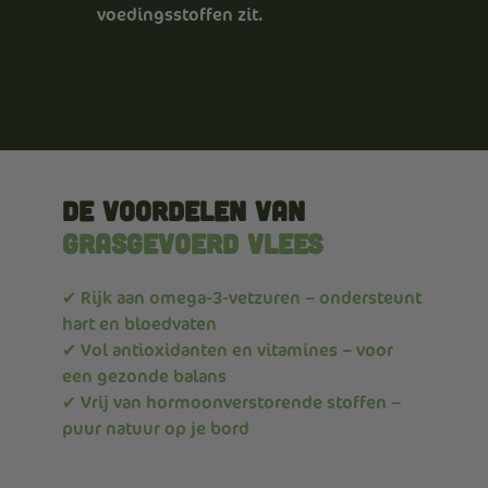
voedingsstoffen zit.
De Voordelen van
Grasgevoerd Vlees
✔ Rijk aan omega-3-vetzuren – ondersteunt
hart en bloedvaten
✔ Vol antioxidanten en vitamines – voor
een gezonde balans
✔ Vrij van hormoonverstorende stoffen –
puur natuur op je bord