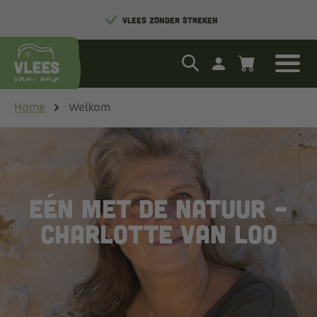
LOKAAL EN MET ZORG GROOTGEBRACHT
VLEES ZONDER STREKEN
Home
Welkom
Eén met de Natuur –
Charlotte Van Loo