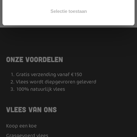
Shop met korting!
Selectie toestaan
Onze voordelen
Gratis verzending vanaf €150
Vlees wordt diepgevroren geleverd
100% natuurlijk vlees
Vlees van ons
Koop een koe
Grasgevoerd vlees