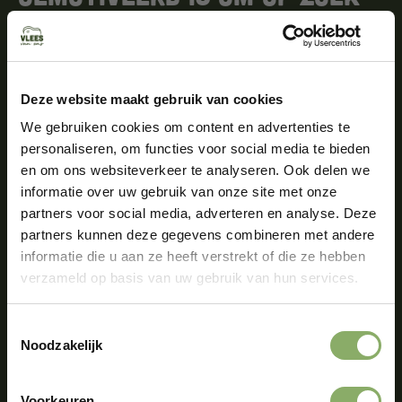
te gaan naar de oorsprong
van de darmklachten
Deze website maakt gebruik van cookies
In de behandeling is voeding de basis, afgestemd op
de darmklachten en laboratorium uitslagen van de
We gebruiken cookies om content en advertenties te
cliënt. Om de darmen te herstellen en tekorten aan te
personaliseren, om functies voor social media te bieden
vullen worden orgaanvlees en
en om ons websiteverkeer te analyseren. Ook delen we
bottenbouillon effectief
ingezet. Je leert de
informatie over uw gebruik van onze site met onze
verschillende smaken van orgaanvlees kennen. De
partners voor social media, adverteren en analyse. Deze
organen en diverse bereidingswijzen geven
partners kunnen deze gegevens combineren met andere
een culinaire smaak zoals een runderhart stoven of
informatie die u aan ze heeft verstrekt of die ze hebben
bakken als biefstuk. Waar nodig kan Marinde
verzameld op basis van uw gebruik van hun services.
suppletie adviseren.
Toestemmingsselectie
Wil je leren hoe gezond eten jouw maag- en
Noodzakelijk
darmklachten kan beïnvloeden?
Voorkeuren