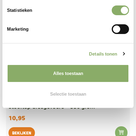
Statistieken
Marketing
Details tonen
Alles toestaan
Selectie toestaan
RUND
STOOF
Stooflap Grasgevoerd – 350 gram
10,95
Bekijken