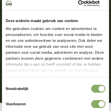
Wacht niet langer! Ontdek de wereld van
slowcooker recepten en
breng gemak en
smaak naar je keuken.
Of je nu druk bezig
bent of gewoonweg wilt genieten van de
Deze website maakt gebruik van cookies
eenvoud van koken, de slowcooker staat
We gebruiken cookies om content en advertenties te
voor je klaar. Verander je kookroutine,
personaliseren, om functies voor social media te bieden
ontdek nieuwe smaken en geniet van de
en om ons websiteverkeer te analyseren. Ook delen we
voordelen van deze revolutionaire
informatie over uw gebruik van onze site met onze
kookmethode. Voeg vandaag nog een
partners voor social media, adverteren en analyse. Deze
vleugje gemak toe aan je
culinaire avontuur
partners kunnen deze gegevens combineren met andere
en bekijk onze slowcooker recepten
informatie die u aan ze heeft verstrekt of die ze hebben
hieronder!
verzameld op basis van uw gebruik van hun services.
Toestemmingsselectie
east
Bekijk onze recepten
Noodzakelijk
Voorkeuren