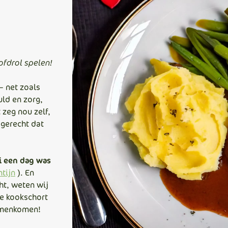
ofdrol spelen!
– net zoals
uld en zorg,
 zeg nou zelf,
 gerecht dat
ri een dag was
tijn
). En
ht, weten wij
ie kookschort
amenkomen!