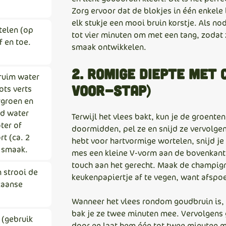
Zorg ervoor dat de blokjes in één enkele l
elk stukje een mooi bruin korstje. Als nod
telen (op
tot vier minuten om met een tang, zodat
f en toe.
smaak ontwikkelen.
2. Romige diepte met 
ruim water
voor-stap)
ots verts
rgroen en
ud water
Terwijl het vlees bakt, kun je de groente
ter of
doormidden, pel ze en snijd ze vervolgen
rt (ca. 2
hebt voor hartvormige wortelen, snijd je 
a smaak.
mes een kleine V-vorm aan de bovenkant. 
touch aan het gerecht. Maak de champig
 strooi de
keukenpapiertje af te vegen, want afspo
zaanse
Wanneer het vlees rondom goudbruin is,
bak je ze twee minuten mee. Vervolgens
(gebruik
door en laat hem één tot twee minuten m