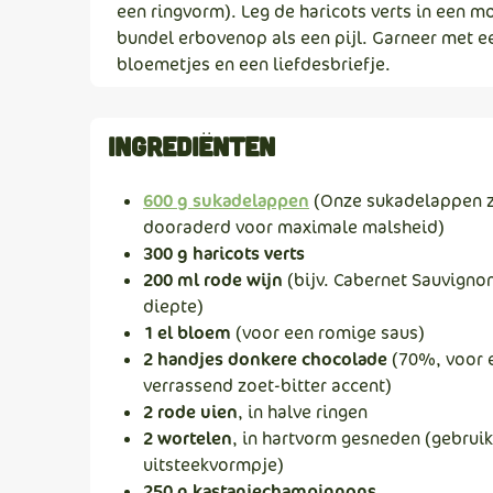
een ringvorm). Leg de haricots verts in een m
bundel erbovenop als een pijl. Garneer met e
bloemetjes en een liefdesbriefje.
Ingrediënten
600 g sukadelappen
(Onze sukadelappen z
dooraderd voor maximale malsheid)
300 g haricots verts
200 ml rode wijn
(bijv. Cabernet Sauvigno
diepte)
1 el bloem
(voor een romige saus)
2 handjes donkere chocolade
(70%, voor 
verrassend zoet-bitter accent)
2 rode uien
, in halve ringen
2 wortelen
, in hartvorm gesneden (gebrui
uitsteekvormpje)
250 g kastanjechampignons