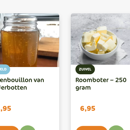
ELD
ZUIVEL
enbouillon van
Roomboter – 250
derbotten
gram
,95
6,95