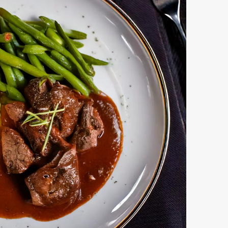
Delen Van De Kip
Delen Van De Kalkoen
Grasgevoerd Vlees
Hereford Runderen
Waar Staan Onze Koeien?
Veelgestelde Vragen