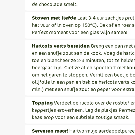
de chocolade smelt.
Stoven met liefde
Laat 3-4 uur zachtjes prut
het vuur of in oven op 150°C). Dek af en roer a
Perfect moment voor een glas wijn samen!
Haricots verts bereiden
Breng een pan met 
en een snufje zout aan de kook. Voeg de haric
toe en blancheer ze 2-3 minuten, tot ze helde
beetgaar zijn. Giet ze af en spoel kort met ko
om het garen te stoppen. Verhit een beetje bo
olijfolie in een pan en bak de haricots verts ko
min.) met een snufje zout en peper voor extr
Topping
Verdeel de rucola over de rosbief en
kappertjes eroverheen. Leg de plakjes Parme
kaas erop voor een subtiele zoutige smaak.
Serveren maar!
Hartvormige aardappelpuree 