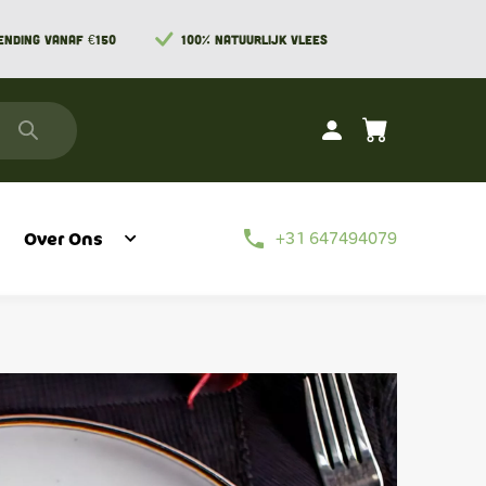
ENDING VANAF €150
100% NATUURLIJK VLEES
phone
Over Ons
+31 647494079
Blog
Vlees Zonder Streken
Delen Van De Koe
Delen Van Het Varken