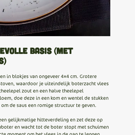
devolle basis (met
s)
en in blokjes van ongeveer 4×4 cm. Grotere
stoven, waardoor je uiteindelijk boterzacht vlees
 theelepel zout en een halve theelepel
loem, doe deze in een kom en wentel de stukken
er om de saus een romige structuur te geven.
een gelijkmatige hitteverdeling en zet deze op
mboter en wacht tot de boter stopt met schuimen
fecte moment om het vlees in de pan te leggen.