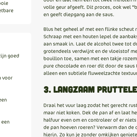
ooie
volle geur afgeeft. Dit proces, ook we
etbare
en geeft diepgang aan de saus.
Blus het geheel af met een flinke scheut r
Schraap met een houten lepel de aanbaks
aan smaak in. Laat de alcohol twee tot d
grotendeels verdwijnt en de vloeistof me
ijn goed
bouillon toe, samen met een takje rozema
pure chocolade en roer dit door de saus t
alleen een subtiele fluweelzachte textuu
n voor
3. Langzaam pruttele
een
Draai het vuur laag zodat het gerecht ru
maar niet koken. Dek de pan af en laat het
halfuur even om en controleer of er niets
k een
de pan hoeven roeren? Verwarm dan de o
hierin. Zo kun je zonder omkijken geniete