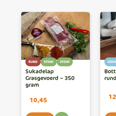
RUND
STEAK
STOOF
GEKO
Sukadelap
Bott
Grasgevoerd – 350
run
gram
12
10,45