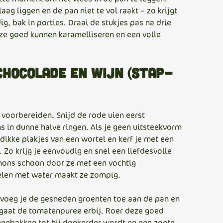
aag liggen en de pan niet te vol raakt – zo krijgt
ig, bak in porties. Draai de stukjes pas na drie
 ze goed kunnen karamelliseren en een volle
chocolade en wijn (stap-
n voorbereiden. Snijd de rode uien eerst
s in dunne halve ringen. Als je geen uitsteekvorm
dikke plakjes van een wortel en kerf je met een
Zo krijg je eenvoudig en snel een liefdesvolle
nons schoon door ze met een vochtig
elen met water maakt ze zompig.
 voeg je de gesneden groenten toe aan de pan en
 gaat de tomatenpuree erbij. Roer deze goed
eebakken tot hij donkerder wordt en een zoete,