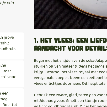
 je erin
in grove
1. Het vlees: een lief
erhit
aandacht voor detail
goudbruin.
Begin met het snijden van de sukadelapp
mige
stukken blijven malser tijdens het lange 
. Roer
krijgt. Bestrooi het vlees royaal met een
ken" voor
versgemalen peper. Neem een eetlepel b
vlees er lichtjes doorheen. Dit helpt lat
n een
Gebruik een zware, gietijzeren pan voor 
 Voeg
middelhoog vuur. Smelt een klontje roo
. Roer tot
en licht goudbruin kleurt. Dit is het per