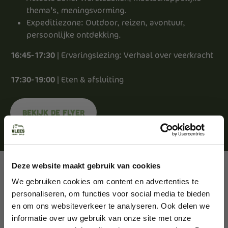
thema’s, meningsvorming.
Expeditiezone: Outdoor, reizen, avontuur,
persoonlijke ontdekking.
16:45-17:30
| Ervaringslezing: Verhaal over veerkracht
17:30-19:00
| Eten & afsluiting
Bekijk de flyer
Deze website maakt gebruik van cookies
Kledingadvies: Sportief/casual.
We gebruiken cookies om content en advertenties te
Tickets: € 69,99 pp te koop op
personaliseren, om functies voor social media te bieden
www.manthos.nl
en om ons websiteverkeer te analyseren. Ook delen we
Inclusief lunch diner, alle overige
informatie over uw gebruik van onze site met onze
activiteiten en eten en drinken.