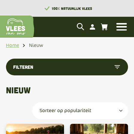
100% NATUURLIJK VLEES
Home
Nieuw
filter_list
Filteren
Nieuw