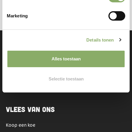
Marketing
Details tonen
Alles toestaan
Onze voordelen
Gratis verzending vanaf €150
Selectie toestaan
Vlees wordt diepgevroren geleverd
100% natuurlijk vlees
Vlees van ons
Koop een koe