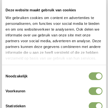
Deze website maakt gebruik van cookies
We gebruiken cookies om content en advertenties te
personaliseren, om functies voor social media te bieden
en om ons websiteverkeer te analyseren. Ook delen we
informatie over uw gebruik van onze site met onze
partners voor social media, adverteren en analyse. Deze
partners kunnen deze gegevens combineren met andere
informatie die u aan ze heeft verstrekt of die ze hebben
GEKOELD
verzameld op basis van uw gebruik van hun services.
Zachte Kracht
Olijfolie 3 liter blik
Toestemmingsselectie
95,00
Noodzakelijk
Bekijken
Voorkeuren
Statistieken