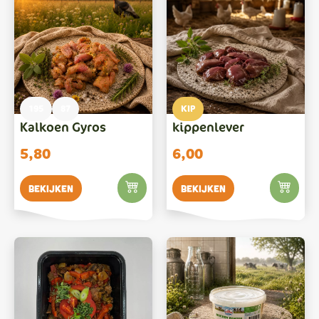
195
87
KIP
Kalkoen Gyros
kippenlever
5,80
6,00
Bekijken
Bekijken