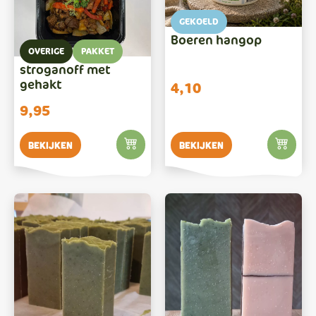
GEKOELD
Boeren hangop
OVERIGE
PAKKET
stroganoff met
gehakt
4,10
9,95
Bekijken
Bekijken