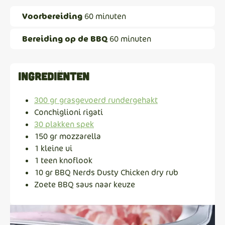
Voorbereiding
60 minuten
Bereiding op de BBQ
60 minuten
Ingrediënten
300 gr grasgevoerd rundergehakt
Conchiglioni rigati
30 plakken spek
150 gr mozzarella
1 kleine ui
1 teen knoflook
10 gr BBQ Nerds Dusty Chicken dry rub
Zoete BBQ saus naar keuze