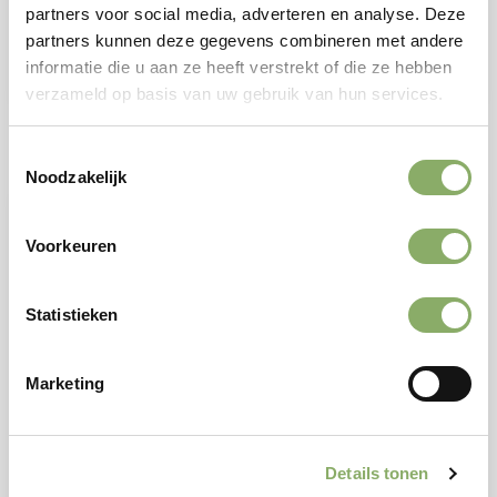
5,95
partners voor social media, adverteren en analyse. Deze
partners kunnen deze gegevens combineren met andere
Bekijken
informatie die u aan ze heeft verstrekt of die ze hebben
verzameld op basis van uw gebruik van hun services.
Toestemmingsselectie
Noodzakelijk
Voorkeuren
Statistieken
Marketing
Details tonen