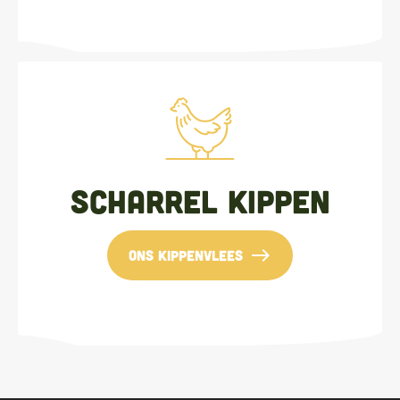
Scharrel kippen
east
ons kippenvlees