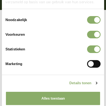
verzameld op basis van uw gebruik van hun services.
Toestemmingsselectie
Noodzakelijk
Conclusie
Voorkeuren
Bottenbouillon van grasgevoerde runderen
is een voedzaam elixer dat traditionele
kennis en moderne wetenschap combineert.
Statistieken
Het biedt ondersteuning bij uiteenlopende
klachten, van gewrichtspijn tot
spijsverteringsproblemen, en wordt verrijkt
Marketing
door de superieure voedingskwaliteit van
grasgevoerd vlees. Hoewel het geen
wondermiddel is, kan het een krachtige
Details tonen
aanvulling zijn op een gezond
voedingspatroon. Met zijn rijke smaak,
voedende eigenschappen en duurzame
Alles toestaan
achtergrond is deze bouillon een echte