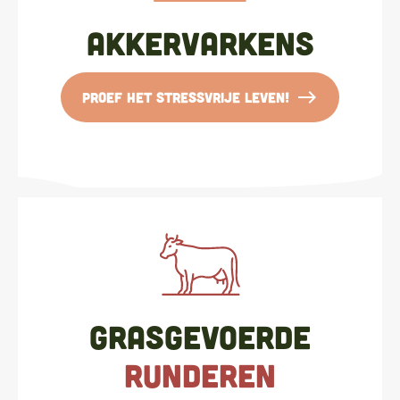
Akkervarkens
east
Proef het stressvrije leven!
Grasgevoerde
runderen