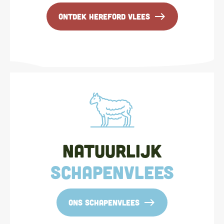
east
Ontdek hereford vlees
Natuurlijk
schapenvlees
east
ons schapenvlees