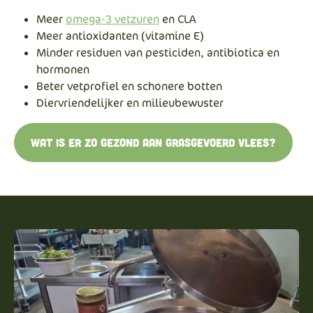
Meer
omega-3 vetzuren
en CLA
Meer antioxidanten (vitamine E)
Minder residuen van pesticiden, antibiotica en
hormonen
Beter vetprofiel en schonere botten
Diervriendelijker en milieubewuster
Wat is er zo gezond aan grasgevoerd vlees?