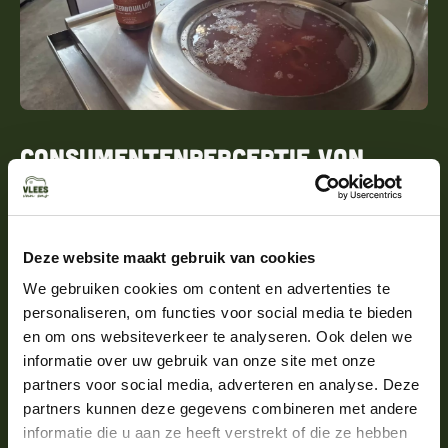
Consumentenperceptie van
“grasgevoerd”
Grasgevoerd rundvlees en -botten worden
Deze website maakt gebruik van cookies
geassocieerd met puurheid, gezondheid en
duurzaamheid. Consumenten zijn bereid meer te
We gebruiken cookies om content en advertenties te
betalen voor producten met dit label, mede vanwege
personaliseren, om functies voor social media te bieden
het imago van natuurlijke en schone voeding.
en om ons websiteverkeer te analyseren. Ook delen we
Daarnaast versterkt dit de waarde en
informatie over uw gebruik van onze site met onze
aantrekkelijkheid van bottenbouillon van
partners voor social media, adverteren en analyse. Deze
grasgevoerde dieren.
partners kunnen deze gegevens combineren met andere
informatie die u aan ze heeft verstrekt of die ze hebben