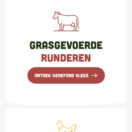
Grasgevoerde
runderen
east
Ontdek hereford vlees