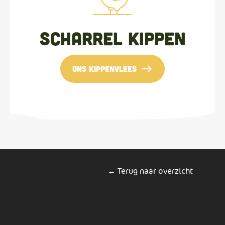
Scharrel kippen
east
ons kippenvlees
← Terug naar overzicht