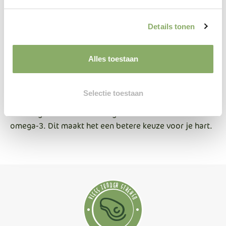
Gezonde bloedvaten
: Omega-3 en antioxidanten
houden de bloedvaten soepel.
Details tonen
Verminderde ontstekingen
: Een lager gehalte aan
verzadigde vetten betekent minder ontstekingen
in het lichaam.
Alles toestaan
Grasgevoerd vs. Graangevoerd
Selectie toestaan
Grasgevoerd vlees bevat over het algemeen minder
verzadigde vetten en meer gezonde vetten zoals
omega-3. Dit maakt het een betere keuze voor je hart.