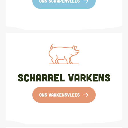
east
ons schapenvlees
Scharrel varkens
east
ons varkensvlees