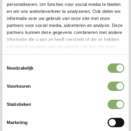
vetten: waarom
personaliseren, om functies voor social media te bieden
en om ons websiteverkeer te analyseren. Ook delen we
grasgevoerd vlees
beter
informatie over uw gebruik van onze site met onze
is voor je hart
partners voor social media, adverteren en analyse. Deze
partners kunnen deze gegevens combineren met andere
Wat zijn verzadigde vetten?
informatie die u aan ze heeft verstrekt of die ze hebben
verzameld op basis van uw gebruik van hun services.
Verzadigde vetten zijn een type vet dat vooral
voorkomt in dierlijke producten. Een teveel aan
Toestemmingsselectie
verzadigde vetten kan het cholesterolgehalte
Noodzakelijk
verhogen en het risico op hart- en vaatziekten
vergroten.
Voorkeuren
Statistieken
Gezondheidsvoordelen:
Lager cholesterol
: Minder verzadigde vetten
Marketing
helpen je cholesterol te verlagen.