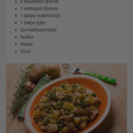
2 blaadjes laurier
1 eetlepel bloem
1 takje rozemarijn
1 takje tijm
Zonnebloemolie
Suiker
Peper
Zout