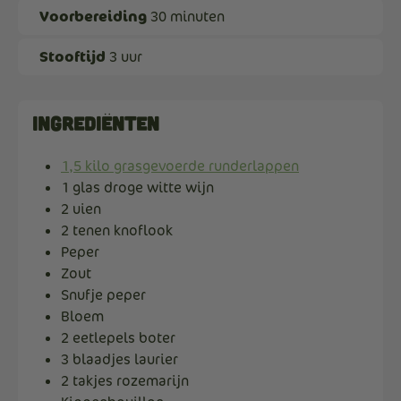
Voorbereiding
30 minuten
Stooftijd
3 uur
Ingrediënten
1,5 kilo grasgevoerde runderlappen
1 glas droge witte wijn
2 uien
2 tenen knoflook
Peper
Zout
Snufje peper
Bloem
2 eetlepels boter
3 blaadjes laurier
2 takjes rozemarijn