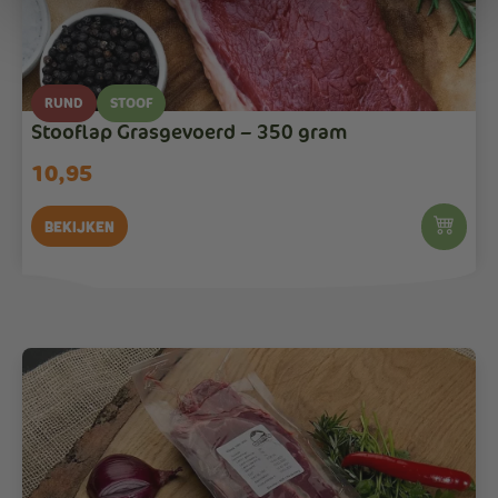
RUND
STOOF
Stooflap Grasgevoerd – 350 gram
10,95
Bekijken