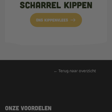
Scharrel kippen
east
ons kippenvlees
← Terug naar overzicht
Onze voordelen