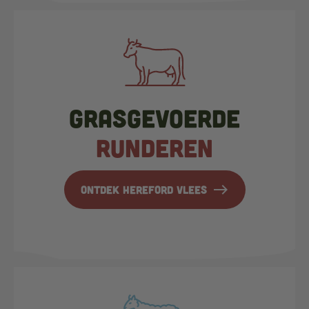
Grasgevoerde
runderen
east
Ontdek hereford vlees