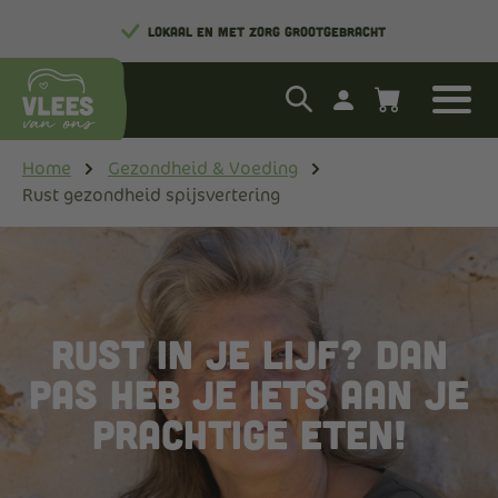
LOKAAL EN MET ZORG GROOTGEBRACHT
Home
Gezondheid & Voeding
Rust gezondheid spijsvertering
Rust in je lijf? Dan
pas heb je iets aan je
prachtige eten!