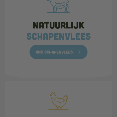
Natuurlijk
schapenvlees
east
ons schapenvlees