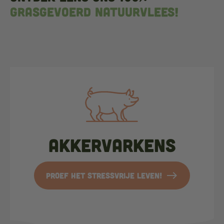
grasgevoerd natuurvlees!
Akkervarkens
east
Proef het stressvrije leven!