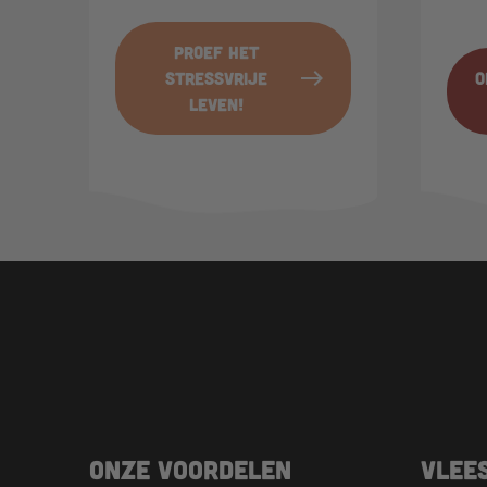
Proef het
east
stressvrije
O
leven!
Onze voordelen
Vlee