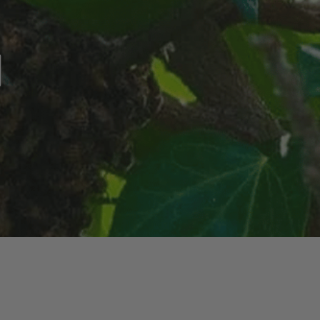
Delen Van De Kip
n
Delen Van De Kalkoen
Grasgevoerd Vlees
Hereford Runderen
Waar Staan Onze Koeien?
Veelgestelde Vragen