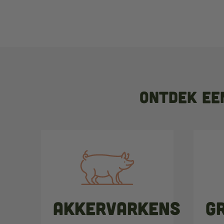
Ontdek ee
Akkervarkens
G