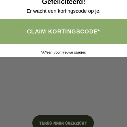
Gefeliciteerd!
h of ondernemer samenwerken?
ij die van ons, gaan we graag in gesprek.
Er wacht een kortingscode op je.
 te werken?
CLAIM KORTINGSCODE*
ng die past bij jouw doelgroep én onze missie? Neem dan vr
mee en zetten de koffie (en een stukje vlees 😉) alvast klaar
*Alleen voor nieuwe klanten
Terug naar overzicht