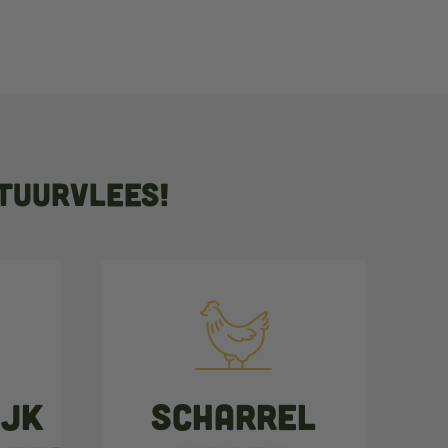
tuurvlees!
ijk
Scharrel