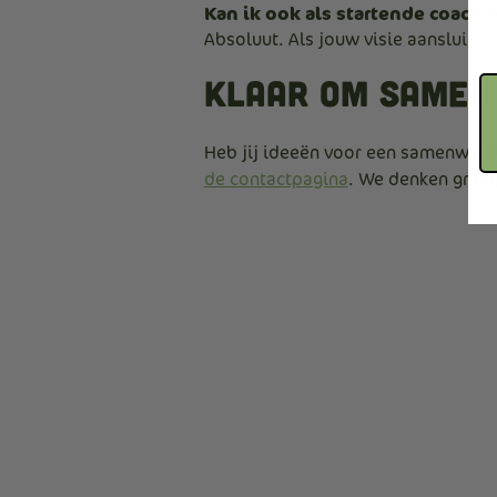
Kan ik ook als startende coac
Absoluut. Als jouw visie aansluit b
Klaar om samen
Heb jij ideeën voor een samenwerki
de contactpagina
. We denken graag 