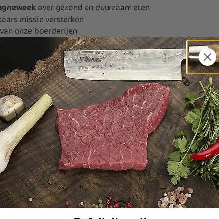
pagneweek
over gezond en duurzaam eten
aars missie versterken
 van onze boerderijen
 jouw klanten of volgers
er de schermen
 vlees wordt geproduceerd? We nodigen je uit op onze boerd
ren en de manier waarop wij werken. Zo ervaar je van dich
agen (FAQ)
 Vlees Van Ons?
öperatief en gebaseerd op waarde-uitwisseling, niet op ge
ebben?
eid vinden wij belangrijker dan bereik. Kwaliteit boven kwan