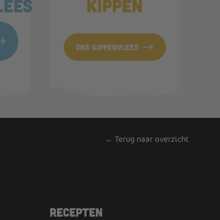
lees
kippen
ast
east
ons kippenvlees
← Terug naar overzicht
Recepten