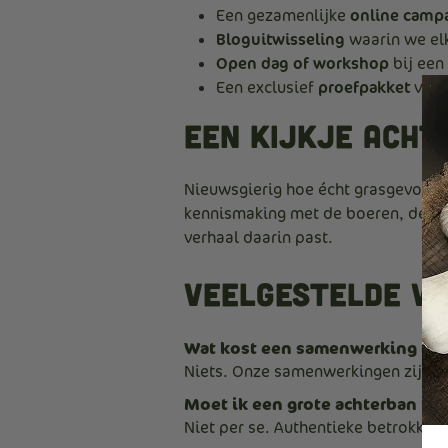
Een gezamenlijke
online cam
Bloguitwisseling
waarin we elk
Open dag of workshop
bij een
Een exclusief
proefpakket
voor
Een kijkje acht
Nieuwsgierig hoe écht grasgevoerd
kennismaking met de boeren, de die
verhaal daarin past.
Veelgestelde vr
Wat kost een samenwerking met
Niets. Onze samenwerkingen zijn co
Moet ik een grote achterban h
Niet per se. Authentieke betrokkenh