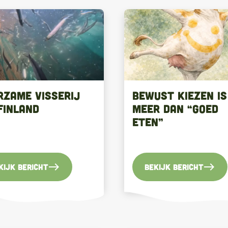
rzame visserij
Bewust kiezen is
Finland
meer dan “goed
eten”
east
east
kijk bericht
Bekijk bericht