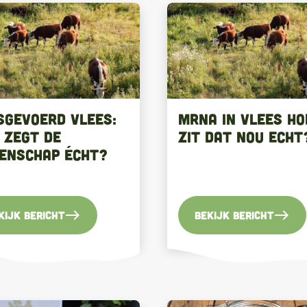
sgevoerd vlees:
mRNA in vlees ho
 zegt de
zit dat nou echt
enschap écht?
east
east
kijk bericht
Bekijk bericht