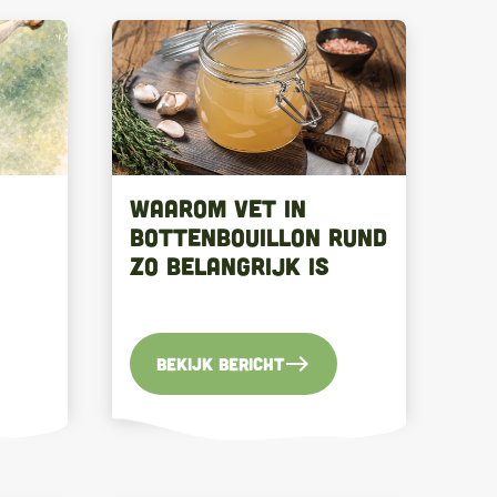
Waarom vet in
bottenbouillon rund
zo belangrijk is
east
Bekijk bericht