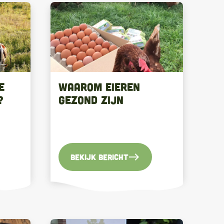
e
Waarom eieren
?
gezond zijn
east
Bekijk bericht