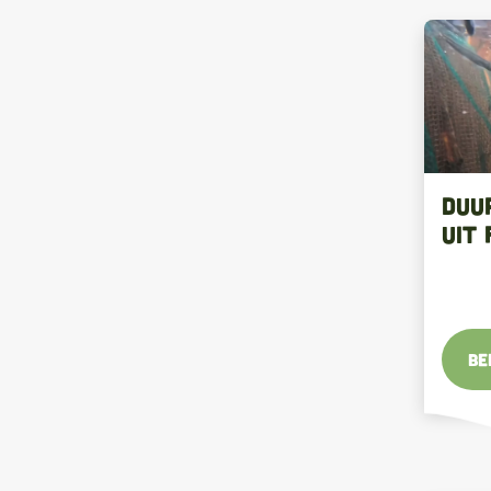
Duu
uit 
Be