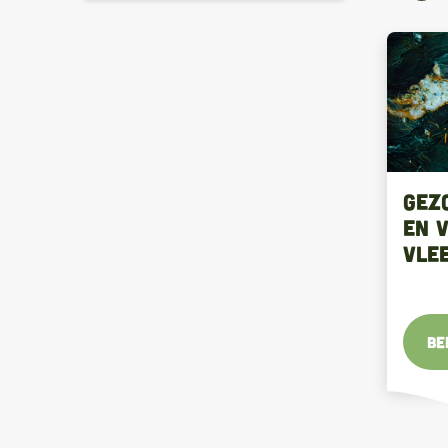
Gez
en 
vle
Be