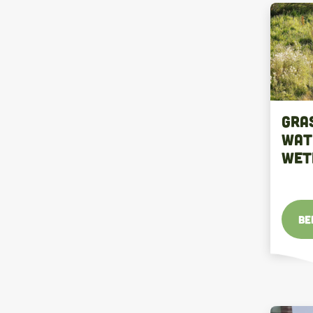
Gra
wat
wet
Be