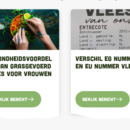
ondheidsvoordel
verschil EG num
van grasgevoerd
en EU nummer vl
es voor vrouwen
east
east
kijk bericht
Bekijk bericht