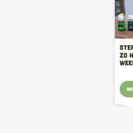
Ste
zo 
wee
Be