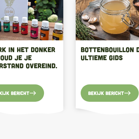
rk in het donker
Bottenbouillon 
houd je je
Ultieme Gids
rstand overeind.
east
east
kijk bericht
Bekijk bericht