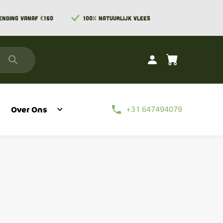
ENDING VANAF €150
100% NATUURLIJK VLEES
phone
Over Ons
+31 647494079
Blog
Vlees Zonder Streken
Delen Van De Koe
Delen Van Het Varken