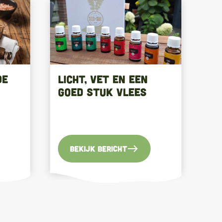
de
Licht, vet en een
goed stuk vlees
east
Bekijk bericht