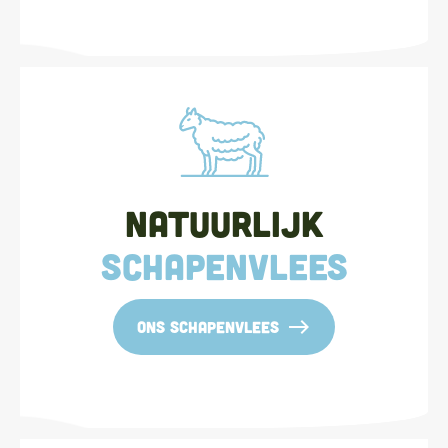
Natuurlijk
schapenvlees
east
ons schapenvlees