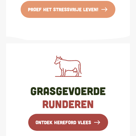
east
Proef het stressvrije leven!
Grasgevoerde
runderen
east
Ontdek hereford vlees