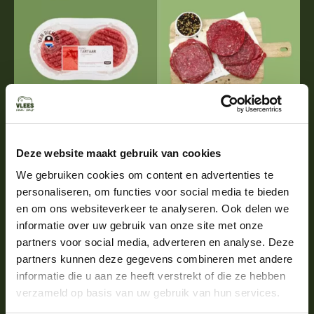
Deze website maakt gebruik van cookies
We gebruiken cookies om content en advertenties te
personaliseren, om functies voor social media te bieden
en om ons websiteverkeer te analyseren. Ook delen we
informatie over uw gebruik van onze site met onze
partners voor social media, adverteren en analyse. Deze
Het verschil in tartaar van
partners kunnen deze gegevens combineren met andere
vlees van ons
informatie die u aan ze heeft verstrekt of die ze hebben
verzameld op basis van uw gebruik van hun services.
Het verschil tussen de tartaar van Vlees van Ons en de