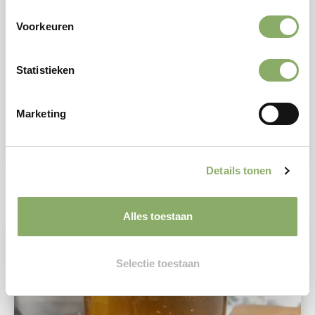
Voorkeuren
RUND
STEAK
Statistieken
Tournedos- 2 stuks van 165 gram
25,95
Marketing
Bekijken
Details tonen
Alles toestaan
Selectie toestaan