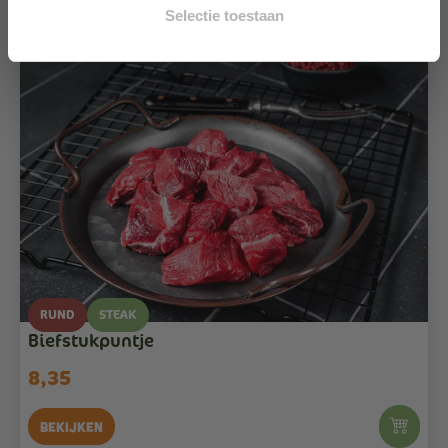
Selectie toestaan
RUND
STEAK
Biefstukpuntje
8,35
Bekijken