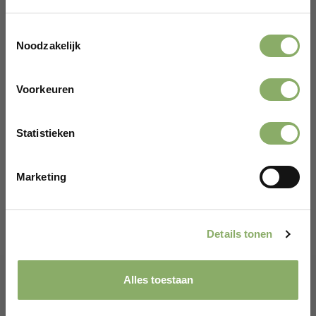
Toestemmingsselectie
Noodzakelijk
Voorkeuren
Gefeliciteerd!
Statistieken
Er wacht een kortingscode op je.
RUND
STEAK
Marketing
CLAIM KORTINGSCODE*
Kogelbiefstuk Grasgevoerd – 2 stuks van 165
gram
*Alleen voor nieuwe klanten
16,95
Details tonen
Bekijken
Alles toestaan